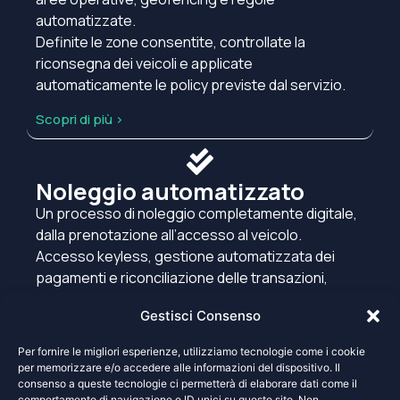
automatizzate.
Definite le zone consentite, controllate la
riconsegna dei veicoli e applicate
automaticamente le policy previste dal servizio.
Scopri di più >
Noleggio automatizzato
Un processo di noleggio completamente digitale,
dalla prenotazione all’accesso al veicolo.
Accesso keyless, gestione automatizzata dei
pagamenti e riconciliazione delle transazioni,
riducendo le attività manuali per gli operatori.
Gestisci Consenso
Scopri di più >
Per fornire le migliori esperienze, utilizziamo tecnologie come i cookie
per memorizzare e/o accedere alle informazioni del dispositivo. Il
consenso a queste tecnologie ci permetterà di elaborare dati come il
Le vostre esigenze
comportamento di navigazione o ID unici su questo sito. Non