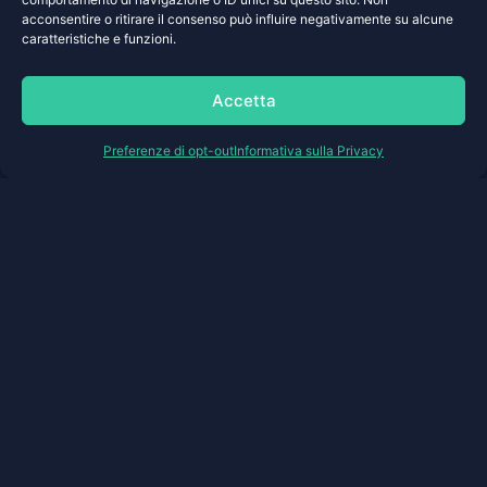
Il vostro modello operativo richiede una soluzione
acconsentire o ritirare il consenso può influire negativamente su alcune
caratteristiche e funzioni.
diversa da quelle standard?
La piattaforma può essere configurata e adattata
alle necessità specifiche della vostra
Accetta
organizzazione.
Parlateci del vostro progetto >
Preferenze di opt-out
Informativa sulla Privacy